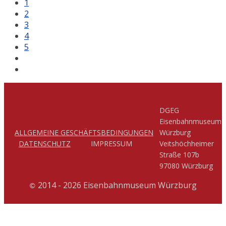
1
2
3
4
5
DGEG
Eisenbahnmuseum
ALLGEMEINE GESCHÄFTSBEDINGUNGEN
Würzburg
DATENSCHUTZ
IMPRESSUM
Veitshöchheimer
Straße 107b
97080 Würzburg
2014 - 2026 Eisenbahnmuseum Würzburg
©